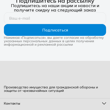
Подпишитесь на рассылку
центра по гражданской
управления по делам ГО,
дей
Подпишитесь на наши акции и новости и
обороне и чрезвычайным
ЧС и территориальной
так
получите скидку на следующий заказ
ситуациям Москвы —
безопасности мэрии, на
мо
рассказал мэр Сергей
заседании муниципальной
«МЧ
Собянин в своём
комиссии по ЖКХ и
Ра
Telegram‑канале. Центр
благоустройству. Ключевое
спе
выступает главной
изменение — переход от
Ин
площадкой для
Подписаться
Нажимая «Подписаться», вы даете согласие на обработку
указанных персональных данных в целях получения
информационной и рекламной рассылки
Производство имущества для гражданской обороны и
защиты от чрезвычайных ситуаций
Контакты
Адрес