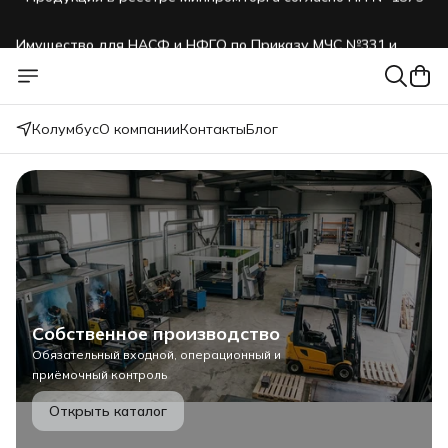
Имущество для НАСФ и НФГО по Приказу МЧС №331 и
№999
Продукция в реестре Минпромторга согласно ПП № 1875
Колумбус
О компании
Контакты
Блог
Собственное производство
Обязательный входной, операционный и
приёмочный контроль
Открыть каталог