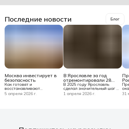
Последние новости
Блог
Москва инвестирует в
В Ярославле за год
Пр
безопасность
отремонтировали 28
Ро
Как готовят и
защитных сооружений
В 2025 году Ярославль
пе
Пре
восстанавливают
сделал значительный шаг в
ока
сп
столичных спасателей?
укреплении
мес
5 апреля 2026 г.
1 апреля 2026 г.
31 
Столичные службы
инфраструктуры
нав
экстренного реагирования
гражданской обороны:
сиг
делают ставку на
отремонтировано
газ
комплексную подготовку и
28 защитных сооружений.
каж
заботу о здоровье
На реализацию проекта
и п
сотрудников. О принципах
направили более
сра
работы ключевого
27 миллионов рублей, как
рук
учреждения в этой сфере
сообщил Александр
пом
— учебно‑методического
Белозёров, руководитель
под