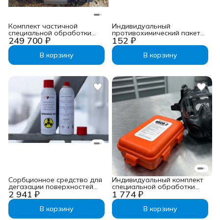
Комплект частичной
Индивидуальный
специальной обработки
противохимический пакет
249 700 ₽
152 ₽
«Кордон-А»
ИПП-11
В корзину
В корзину
Сорбционное средство для
Индивидуальный комплект
дегазации поверхностей
специальной обработки
2 941 ₽
1 774 ₽
«Власиха-120»
ИКСО-2
В корзину
В корзину