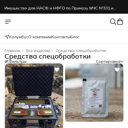
Имущество для НАСФ и НФГО по Приказу МЧС №331 и
№999
Продукция в реестре Минпромторга согласно ПП № 1875
Колумбус
О компании
Контакты
Блог
Главная
›
Все изделия
›
Средства спецобработки
Средства спецобработки
Фильтры
Сортировка