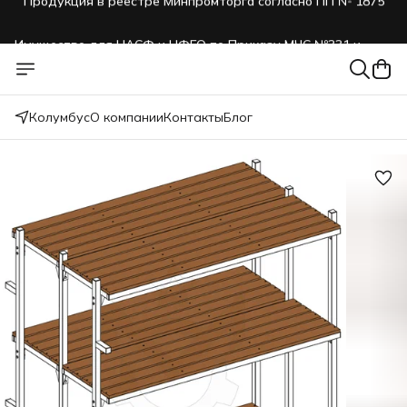
Имущество для НАСФ и НФГО по Приказу МЧС №331 и
№999
Продукция в реестре Минпромторга согласно ПП № 1875
Колумбус
О компании
Контакты
Блог