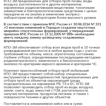
КПО-1М предназначен для отбора проб почвы, воды,
воздуха, растительности и других материалов,
зараженных радиоактивными веществами, токсичными
химикатами и бактериологическими средствами с целью
передачи их на анализ в химические экспресс-
лаборатории или лаборатории более высокого уровня.
В соответствии с приказом МЧС России от 30.06.2014 № 331 
«О внесении изменений в Порядок создания нештатных 
аварийно-спасательных формирований, утвержденный 
приказом МЧС России от 23.12.2005 № 999» необходимо 
иметь каждому химику-разведчику создаваемых 
формирований.
КПО-1М обеспечивает отбор всех видов проб в 10 точках
разведываемой местности в любое время года с учетом
требований по объему, массе, агрегатному состоянию,
глубине отбора, определяемыми последующими методами
радиометрического, химического и биологического
анализа по критериям мирного времени и критериям ЧС.
Комплект приспособлений отбора проб мобильный
КПО-1М предоставляет собой набор специальных
инструментов и принадлежностей, предназначенных для
отбора проб из объектов окружающей среды,
подозрительных на заражение РВ, ТХ и БС. КПО-1М
позволяет производить отбор проб из воды, воздуха,
земли, снега, льда, емкостей с ГСМ, растительности,
сыпучих материалов, продуктов питания, а также с
поверхности техники и других объектов.
Поставляется в алюминиевом кейсе или в сумке.