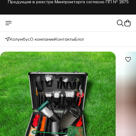
Имущество для НАСФ и НФГО по Приказу МЧС №331 и
№999
Продукция в реестре Минпромторга согласно ПП № 1875
Колумбус
О компании
Контакты
Блог